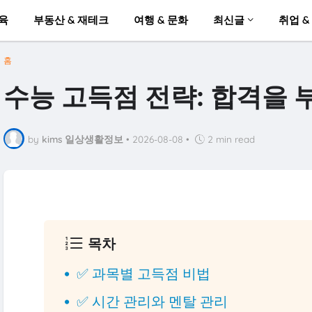
육
부동산 & 재테크
여행 & 문화
최신글
취업 &
홈
수능 고득점 전략: 합격을 
by
kims 일상생활정보
•
2026-08-08
•
2 min read
목차
✅ 과목별 고득점 비법
✅ 시간 관리와 멘탈 관리